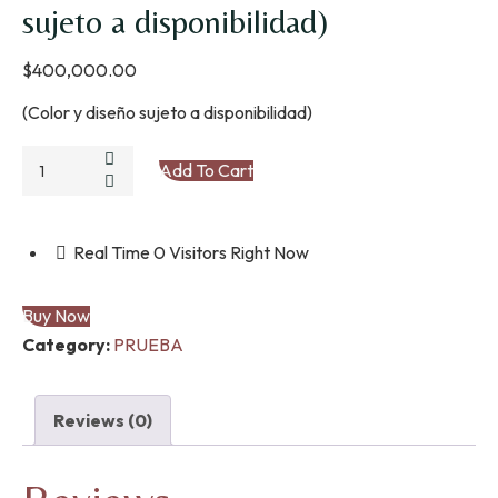
sujeto a disponibilidad)
$
400,000.00
(Color y diseño sujeto a disponibilidad)
ALFOMBRA
Add To Cart
PELUCHE
IMPORTADA
(Color
Real Time
0
Visitors Right Now
y
diseño
Buy Now
sujeto
Category:
PRUEBA
a
disponibilidad)
quantity
Reviews (0)