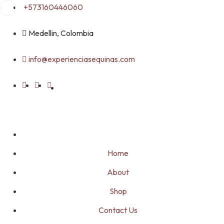
Skip
+573160446060
to
content
Medellin, Colombia
info@experienciasequinas.com
Home
About
Shop
Contact Us