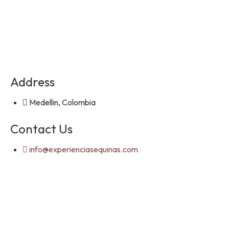
Address
Medellin, Colombia
Contact Us
info@experienciasequinas.com
+573160446060
Social Media