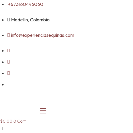
Skip
+573160446060
to
content
Medellin, Colombia
info@experienciasequinas.com
$
0.00
0
Cart