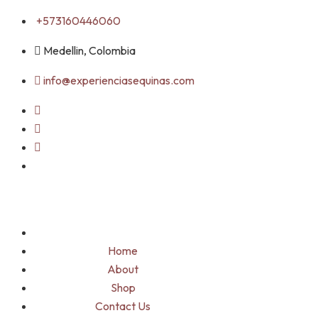
Skip
+573160446060
to
Medellin, Colombia
content
info@experienciasequinas.com
Home
About
Shop
Contact Us