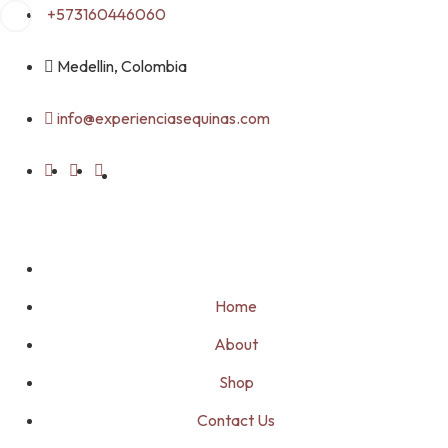
Skip
+573160446060
to
content
Medellin, Colombia
info@experienciasequinas.com
Home
About
Shop
Contact Us