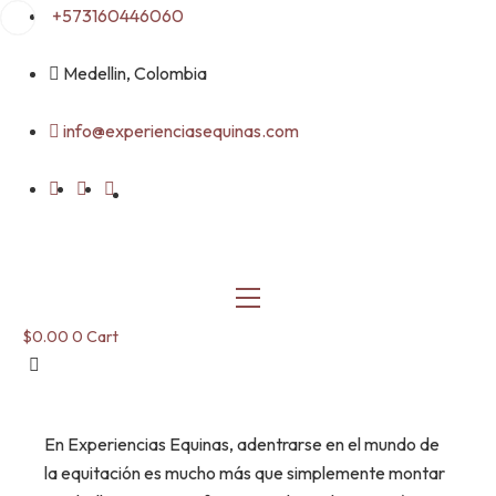
Skip
+573160446060
to
content
Medellin, Colombia
info@experienciasequinas.com
$
0.00
0
Cart
En Experiencias Equinas, adentrarse en el mundo de
la equitación es mucho más que simplemente montar