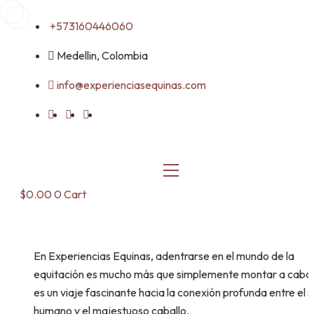
Skip
+573160446060
to
content
Medellin, Colombia
info@experienciasequinas.com
$
0.00
0
Cart
En Experiencias Equinas, adentrarse en el mundo de la
equitación es mucho más que simplemente montar a cabal
es un viaje fascinante hacia la conexión profunda entre el s
humano y el majestuoso caballo.