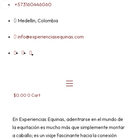
Skip
+573160446060
to
content
Medellin, Colombia
info@experienciasequinas.com
$
0.00
0
Cart
En Experiencias Equinas, adentrarse en el mundo de
la equitación es mucho más que simplemente montar
a caballo; es un viaje fascinante hacia la conexión