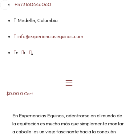
Skip
+573160446060
to
content
Medellin, Colombia
info@experienciasequinas.com
$
0.00
0
Cart
En Experiencias Equinas, adentrarse en el mundo de
la equitación es mucho más que simplemente montar
a caballo; es un viaje fascinante hacia la conexión