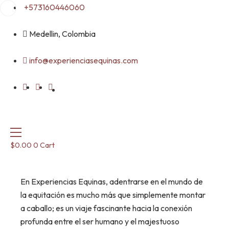
Skip
+573160446060
to
content
Medellin, Colombia
info@experienciasequinas.com
$
0.00
0
Cart
En Experiencias Equinas, adentrarse en el mundo de
la equitación es mucho más que simplemente montar
a caballo; es un viaje fascinante hacia la conexión
profunda entre el ser humano y el majestuoso