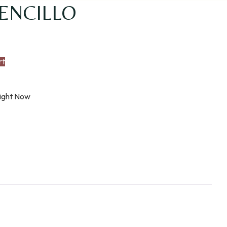
ENCILLO
rt
Right Now