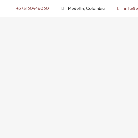
+573160446060
Medellin, Colombia
info@e