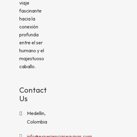
viaje
fascinante
hacia la
conexión
profunda
entre el ser
humano y el
majestuoso
caballo.
Contact
Us
Medellin,
Colombia
info@experienciasequinas.com