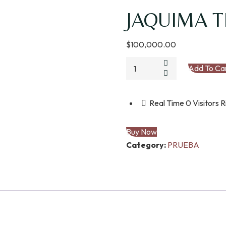
JAQUIMA 
$
100,000.00
JAQUIMA
Add To Ca
TRABAJO
quantity
Real Time
0
Visitors 
Buy Now
Category:
PRUEBA