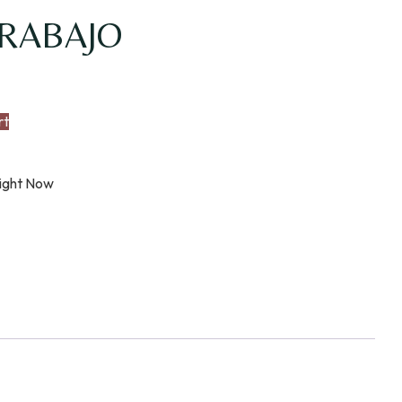
TRABAJO
rt
Right Now