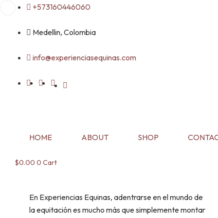
Skip
+573160446060
to
content
Medellin, Colombia
info@experienciasequinas.com
HOME
ABOUT
SHOP
CONTAC
$
0.00
0
Cart
En Experiencias Equinas, adentrarse en el mundo de
la equitación es mucho más que simplemente montar