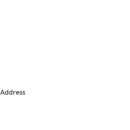
Address
Medellin, Colombia
Contact Us