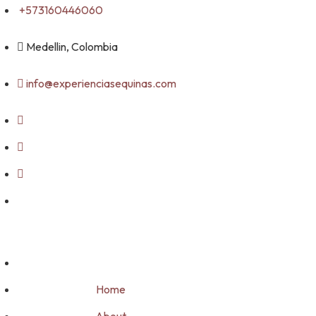
Skip
+573160446060
to
content
Medellin, Colombia
info@experienciasequinas.com
Home