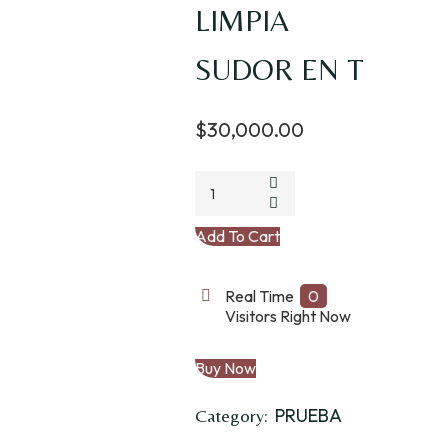
LIMPIA
SUDOR EN T
$
30,000.00
LIMPIA
SUDOR
EN
Add To Cart
T
quantity
Real Time
0
Visitors Right Now
Buy Now
PRUEBA
Category: