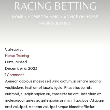
RACING BETTING
HOME
HORSE TRAINING
ADVICE ON HORSE
RACING BETTING
Category :
Horse Training
Date Posted :
December 6, 2023
1 Comment
Aenean dapibus massa sed urna dictum, in ornare magna
vestibulum. In sit amet iaculis ligula. Phasellus eu felis
euismod, suscipit sapien eu, consectetur orci. Interdum et
malesuada fames ac ante ipsum primis in faucibus. Aliquam
erat volutpat. Aenean volutpat neque blandit efficitur